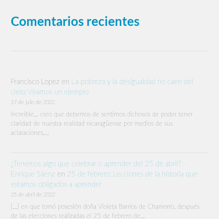
Comentarios recientes
Francisco Lopez
en
La pobreza y la desigualdad no caen del
cielo: Veamos un ejemplo
17 de julio de 2022
Increíble… creo que debemos de sentirnos dichosos de poder tener
claridad de nuestra realidad nicaragüense por medios de sus
aclaraciones,…
¿Tenemos algo que celebrar o aprender del 25 de abril? -
Enrique Sáenz
en
25 de febrero: Lecciones de la historia que
estamos obligados a aprender
25 de abril de 2022
[…] en que tomó posesión doña Violeta Barrios de Chamorro, después
de las elecciones realizadas el 25 de febrero de…