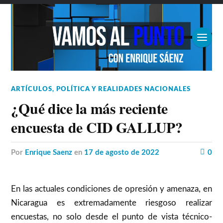
ARTÍCULOS
,
POLÍTICA Y REALIDADES NACIONALES
¿Qué dice la más reciente
encuesta de CID GALLUP?
por
Enrique Saenz
en
17 de agosto de 2022
0
En las actuales condiciones de opresión y amenaza, en
Nicaragua es extremadamente riesgoso realizar
encuestas, no solo desde el punto de vista técnico-