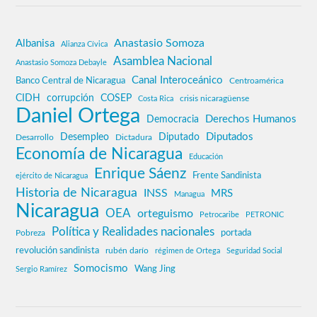
Anastasio Somoza
Albanisa
Alianza Cívica
Asamblea Nacional
Anastasio Somoza Debayle
Canal Interoceánico
Banco Central de Nicaragua
Centroamérica
CIDH
corrupción
COSEP
crisis nicaragüense
Costa Rica
Daniel Ortega
Derechos Humanos
Democracia
Diputados
Desempleo
Diputado
Desarrollo
Dictadura
Economía de Nicaragua
Educación
Enrique Sáenz
Frente Sandinista
ejército de Nicaragua
Historia de Nicaragua
INSS
MRS
Managua
Nicaragua
OEA
orteguismo
Petrocaribe
PETRONIC
Política y Realidades nacionales
Pobreza
portada
revolución sandinista
rubén darío
régimen de Ortega
Seguridad Social
Somocismo
Wang Jing
Sergio Ramírez