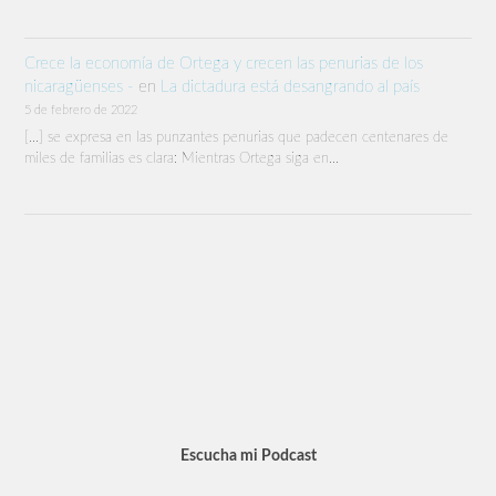
Crece la economía de Ortega y crecen las penurias de los
nicaragüenses -
en
La dictadura está desangrando al país
5 de febrero de 2022
[…] se expresa en las punzantes penurias que padecen centenares de
miles de familias es clara: Mientras Ortega siga en…
Escucha mi Podcast