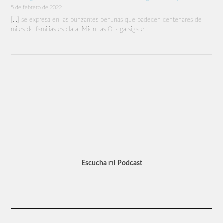
5 de febrero de 2022
[…] se expresa en las punzantes penurias que padecen centenares de
miles de familias es clara: Mientras Ortega siga en…
Escucha mi Podcast