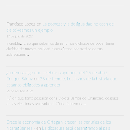
Francisco Lopez
en
La pobreza y la desigualdad no caen del
cielo: Veamos un ejemplo
17 de julio de 2022
Increíble… creo que debemos de sentirnos dichosos de poder tener
claridad de nuestra realidad nicaragüense por medios de sus
aclaraciones,…
¿Tenemos algo que celebrar o aprender del 25 de abril? -
Enrique Sáenz
en
25 de febrero: Lecciones de la historia que
estamos obligados a aprender
25 de abril de 2022
[…] en que tomó posesión doña Violeta Barrios de Chamorro, después
de las elecciones realizadas el 25 de febrero de…
Crece la economía de Ortega y crecen las penurias de los
nicaragüenses -
en
La dictadura está desangrando al país