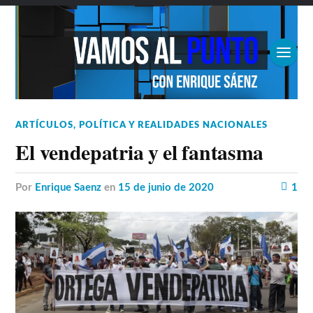
ARTÍCULOS
,
POLÍTICA Y REALIDADES NACIONALES
El vendepatria y el fantasma
por
Enrique Saenz
en
15 de junio de 2020
1