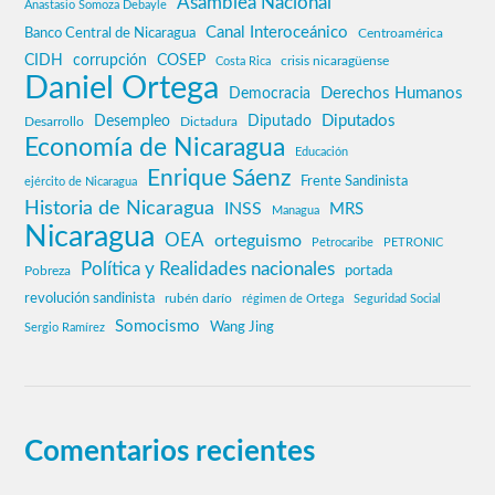
Asamblea Nacional
Anastasio Somoza Debayle
Canal Interoceánico
Banco Central de Nicaragua
Centroamérica
CIDH
corrupción
COSEP
crisis nicaragüense
Costa Rica
Daniel Ortega
Derechos Humanos
Democracia
Diputados
Desempleo
Diputado
Desarrollo
Dictadura
Economía de Nicaragua
Educación
Enrique Sáenz
Frente Sandinista
ejército de Nicaragua
Historia de Nicaragua
INSS
MRS
Managua
Nicaragua
OEA
orteguismo
Petrocaribe
PETRONIC
Política y Realidades nacionales
Pobreza
portada
revolución sandinista
rubén darío
régimen de Ortega
Seguridad Social
Somocismo
Wang Jing
Sergio Ramírez
Comentarios recientes