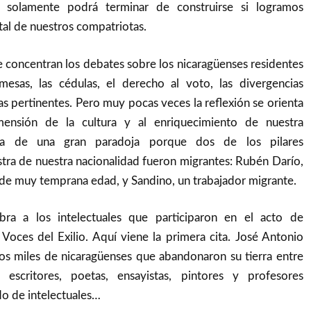
ís solamente podrá terminar de construirse si logramos
ital de nuestros compatriotas.
 concentran los debates sobre los nicaragüenses residentes
emesas, las cédulas, el derecho al voto, las divergencias
as pertinentes. Pero muy pocas veces la reflexión se orienta
mensión de la cultura y al enriquecimiento de nuestra
ata de una gran paradoja porque dos de los pilares
tra de nuestra nacionalidad fueron migrantes: Rubén Darío,
de muy temprana edad, y Sandino, un trabajador migrante.
ra a los intelectuales que participaron en el acto de
 Voces del Exilio. Aquí viene la primera cita. José Antonio
los miles de nicaragüenses que abandonaron su tierra entre
scritores, poetas, ensayistas, pintores y profesores
do de intelectuales…