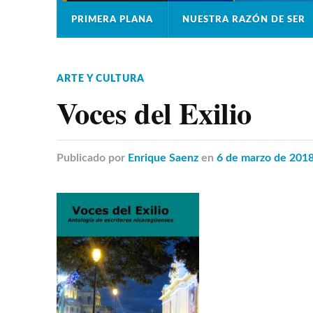
PRIMERA PLANA
NUESTRA RAZÓN DE SER
ARTE Y CULTURA
Voces del Exilio
Publicado
por
Enrique Saenz
en
6 de marzo de 201