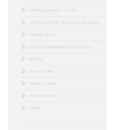
HISTORIAS DE AYER Y DE HOY
MEDIO AMBIENTE Y RECURSOS NATURALES
NICARAGUASOS
POLÍTICA Y REALIDADES NACIONALES
RELATOS
SIN CATEGORÍA
TEMAS SOCIALES
VAMOS AL PUNTO
VIDEOS