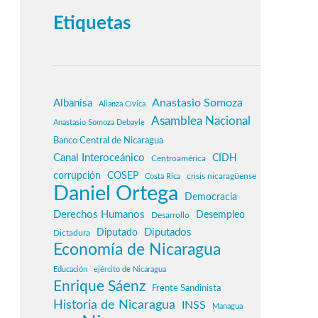
Etiquetas
Anastasio Somoza
Albanisa
Alianza Cívica
Asamblea Nacional
Anastasio Somoza Debayle
Banco Central de Nicaragua
Canal Interoceánico
CIDH
Centroamérica
corrupción
COSEP
crisis nicaragüense
Costa Rica
Daniel Ortega
Democracia
Derechos Humanos
Desempleo
Desarrollo
Diputados
Diputado
Dictadura
Economía de Nicaragua
Educación
ejército de Nicaragua
Enrique Sáenz
Frente Sandinista
Historia de Nicaragua
INSS
Managua