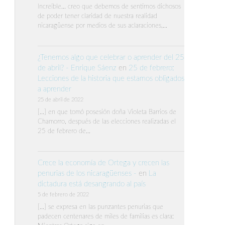
Increíble… creo que debemos de sentirnos dichosos
de poder tener claridad de nuestra realidad
nicaragüense por medios de sus aclaraciones,…
¿Tenemos algo que celebrar o aprender del 25
de abril? - Enrique Sáenz
en
25 de febrero:
Lecciones de la historia que estamos obligados
a aprender
25 de abril de 2022
[…] en que tomó posesión doña Violeta Barrios de
Chamorro, después de las elecciones realizadas el
25 de febrero de…
Crece la economía de Ortega y crecen las
penurias de los nicaragüenses -
en
La
dictadura está desangrando al país
5 de febrero de 2022
[…] se expresa en las punzantes penurias que
padecen centenares de miles de familias es clara: