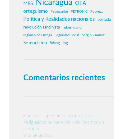
Nicaragua
OEA
MRS
orteguismo
Pobreza
Petrocaribe
PETRONIC
Política y Realidades nacionales
portada
revolución sandinista
rubén darío
régimen de Ortega
Seguridad Social
Sergio Ramírez
Somocismo
Wang Jing
Comentarios recientes
Francisco Lopez
en
La pobreza y la
desigualdad no caen del cielo: Veamos un
ejemplo
17 de julio de 2022