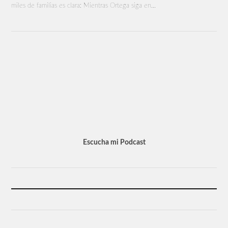
miles de familias es clara: Mientras Ortega siga en…
Escucha mi Podcast