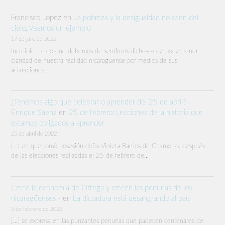
Francisco Lopez
en
La pobreza y la desigualdad no caen del
cielo: Veamos un ejemplo
17 de julio de 2022
Increíble… creo que debemos de sentirnos dichosos de poder tener
claridad de nuestra realidad nicaragüense por medios de sus
aclaraciones,…
¿Tenemos algo que celebrar o aprender del 25 de abril? -
Enrique Sáenz
en
25 de febrero: Lecciones de la historia que
estamos obligados a aprender
25 de abril de 2022
[…] en que tomó posesión doña Violeta Barrios de Chamorro, después
de las elecciones realizadas el 25 de febrero de…
Crece la economía de Ortega y crecen las penurias de los
nicaragüenses -
en
La dictadura está desangrando al país
5 de febrero de 2022
[…] se expresa en las punzantes penurias que padecen centenares de