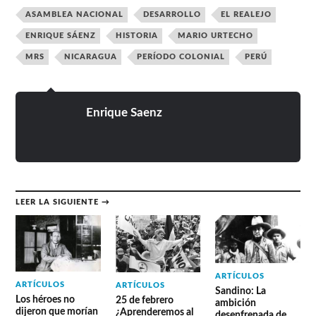
ASAMBLEA NACIONAL
DESARROLLO
EL REALEJO
ENRIQUE SÁENZ
HISTORIA
MARIO URTECHO
MRS
NICARAGUA
PERÍODO COLONIAL
PERÚ
Enrique Saenz
LEER LA SIGUIENTE →
ARTÍCULOS
ARTÍCULOS
ARTÍCULOS
Sandino: La
Los héroes no
25 de febrero
ambición
dijeron que morían
¿Aprenderemos al
desenfrenada de