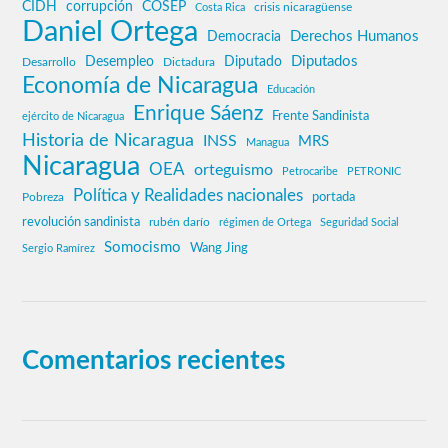
CIDH
corrupción
COSEP
crisis nicaragüense
Costa Rica
Daniel Ortega
Derechos Humanos
Democracia
Diputados
Desempleo
Diputado
Desarrollo
Dictadura
Economía de Nicaragua
Educación
Enrique Sáenz
Frente Sandinista
ejército de Nicaragua
Historia de Nicaragua
INSS
MRS
Managua
Nicaragua
OEA
orteguismo
Petrocaribe
PETRONIC
Política y Realidades nacionales
Pobreza
portada
revolución sandinista
rubén darío
régimen de Ortega
Seguridad Social
Somocismo
Wang Jing
Sergio Ramírez
Comentarios recientes