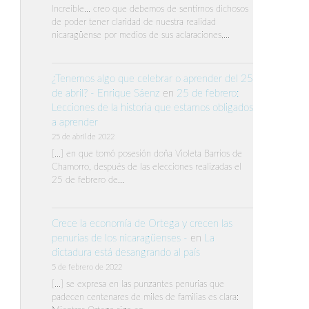
Increíble… creo que debemos de sentirnos dichosos
de poder tener claridad de nuestra realidad
nicaragüense por medios de sus aclaraciones,…
¿Tenemos algo que celebrar o aprender del 25
de abril? - Enrique Sáenz
en
25 de febrero:
Lecciones de la historia que estamos obligados
a aprender
25 de abril de 2022
[…] en que tomó posesión doña Violeta Barrios de
Chamorro, después de las elecciones realizadas el
25 de febrero de…
Crece la economía de Ortega y crecen las
penurias de los nicaragüenses -
en
La
dictadura está desangrando al país
5 de febrero de 2022
[…] se expresa en las punzantes penurias que
padecen centenares de miles de familias es clara: