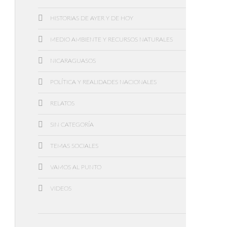
HISTORIAS DE AYER Y DE HOY
MEDIO AMBIENTE Y RECURSOS NATURALES
NICARAGUASOS
POLÍTICA Y REALIDADES NACIONALES
RELATOS
SIN CATEGORÍA
TEMAS SOCIALES
VAMOS AL PUNTO
VIDEOS