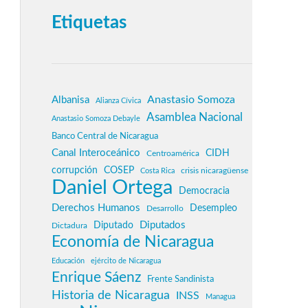
Etiquetas
Anastasio Somoza
Albanisa
Alianza Cívica
Asamblea Nacional
Anastasio Somoza Debayle
Banco Central de Nicaragua
Canal Interoceánico
CIDH
Centroamérica
corrupción
COSEP
crisis nicaragüense
Costa Rica
Daniel Ortega
Democracia
Derechos Humanos
Desempleo
Desarrollo
Diputados
Diputado
Dictadura
Economía de Nicaragua
Educación
ejército de Nicaragua
Enrique Sáenz
Frente Sandinista
Historia de Nicaragua
INSS
Managua