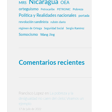
Nicaragua
OEA
MRS
orteguismo
Pobreza
Petrocaribe
PETRONIC
Política y Realidades nacionales
portada
revolución sandinista
rubén darío
régimen de Ortega
Seguridad Social
Sergio Ramírez
Somocismo
Wang Jing
Comentarios recientes
Francisco Lopez
en
La pobreza y la
desigualdad no caen del cielo: Veamos un
ejemplo
17 de julio de 2022